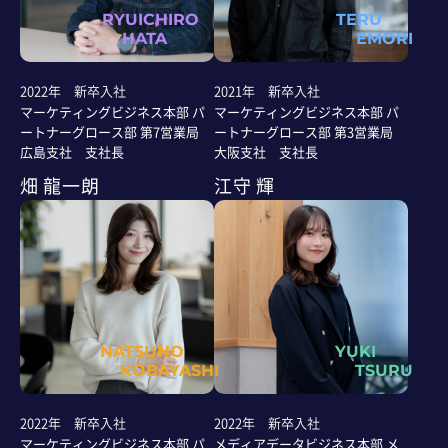
RYUICHIRO
TERU
HATA
EMORI
2022年 新卒入社
2021年 新卒入社
マーケティングビジネス本部 パ
マーケティングビジネス本部 パ
ートナーグロース部 第7営業局
ートナーグロース部 第3営業局
広島支社 支社長
大阪支社 支社長
畑 龍一朗
江守 輝
NATSUNO
YUKI
KOBAYASHI
TSURU
2022年 新卒入社
2022年 新卒入社
マーケティングビジネス本部 パ
メディアデータビジネス本部 メ