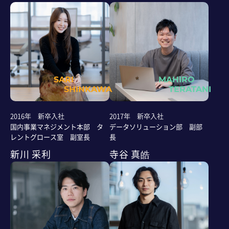
SARI
MAHIRO
SHINKAWA
TERATANI
2016年 新卒入社
2017年 新卒入社
国内事業マネジメント本部 タ
データソリューション部 副部
レントグロース室 副室長
長
新川 采利
寺谷 真皓