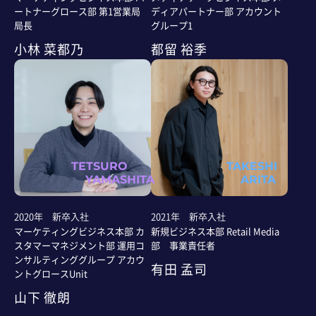
ートナーグロース部 第1営業局
ディアパートナー部 アカウント
局長
グループ1
小林 菜都乃
都留 裕季
TETSURO
TAKESHI
YAMASHITA
ARITA
2020年 新卒入社
2021年 新卒入社
マーケティングビジネス本部 カ
新規ビジネス本部 Retail Media
スタマーマネジメント部 運用コ
部 事業責任者
ンサルティンググループ アカウ
有田 孟司
ントグロースUnit
山下 徹朗