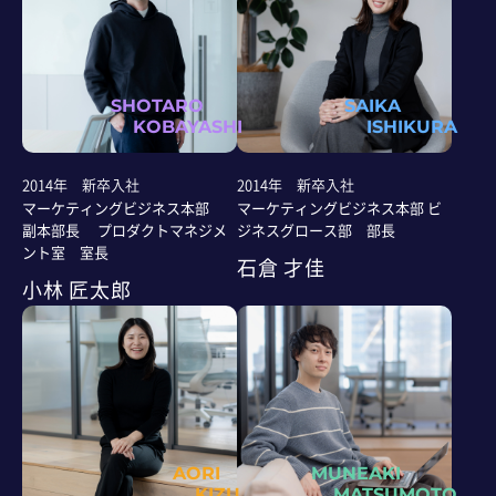
SHOTARO
SAIKA
KOBAYASHI
ISHIKURA
2014年 新卒入社
2014年 新卒入社
マーケティングビジネス本部
マーケティングビジネス本部 ビ
副本部長 プロダクトマネジメ
ジネスグロース部 部長
ント室 室長
石倉 才佳
小林 匠太郎
AORI
MUNEAKI
KIZU
MATSUMOTO