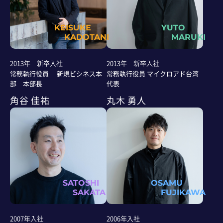
KEISUKE
YUTO
KADOTANI
MARUKI
2013年 新卒入社
2013年 新卒入社
常務執行役員 新規ビシネス本
常務執行役員 マイクロアド台湾
部 本部長
代表
角谷 佳祐
丸木 勇人
SATOSHI
OSAMU
SAKATA
FUJIKAWA
2007年入社
2006年入社