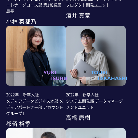
ートナーグロース部 第1営業局
プロダクト開発ユニット
局長
酒井 真章
小林 菜都乃
YUKI
TOUKI
TSURU
TAKAHASHI
2022年 新卒入社
2022年 新卒入社
メディアデータビジネス本部 メ
システム開発部 データマネージ
ディアパートナー部 アカウント
メントユニット
グループ1
高橋 唐樹
都留 裕季