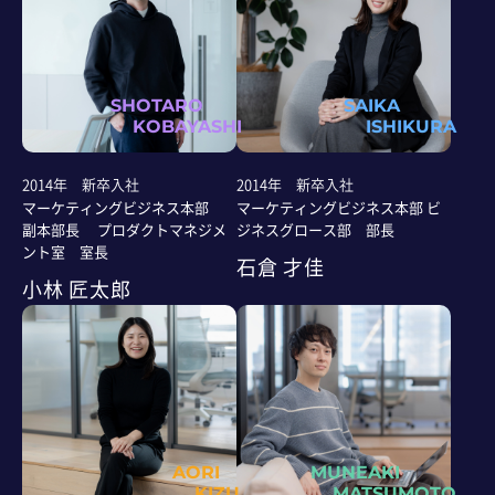
SHOTARO
SAIKA
KOBAYASHI
ISHIKURA
2014年 新卒入社
2014年 新卒入社
マーケティングビジネス本部
マーケティングビジネス本部 ビ
副本部長 プロダクトマネジメ
ジネスグロース部 部長
ント室 室長
石倉 才佳
小林 匠太郎
AORI
MUNEAKI
KIZU
MATSUMOTO