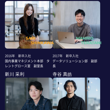
SARI
MAHIRO
SHINKAWA
TERATANI
2016年 新卒入社
2017年 新卒入社
国内事業マネジメント本部 タ
データソリューション部 副部
レントグロース室 副室長
長
新川 采利
寺谷 真皓