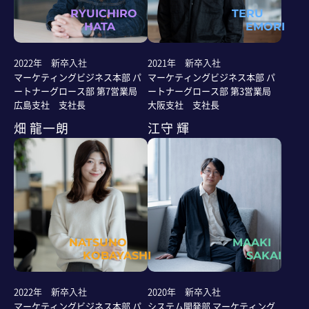
RYUICHIRO
TERU
HATA
EMORI
2022年 新卒入社
2021年 新卒入社
マーケティングビジネス本部 パ
マーケティングビジネス本部 パ
ートナーグロース部 第7営業局
ートナーグロース部 第3営業局
広島支社 支社長
大阪支社 支社長
畑 龍一朗
江守 輝
NATSUNO
MAAKI
KOBAYASHI
SAKAI
2022年 新卒入社
2020年 新卒入社
マーケティングビジネス本部 パ
システム開発部 マーケティング