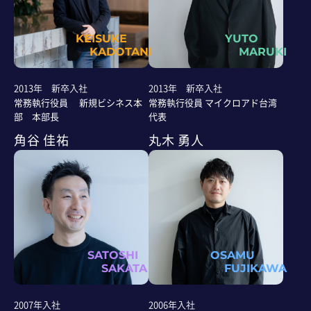
KEISUKE
YUTO
KADOTANI
MARUKI
2013年 新卒入社
2013年 新卒入社
常務執行役員 新規ビシネス本
常務執行役員 マイクロアド台湾
部 本部長
代表
角谷 佳祐
丸木 勇人
SATOSHI
OSAMU
SAKATA
FUJIKAWA
2007年入社
2006年入社