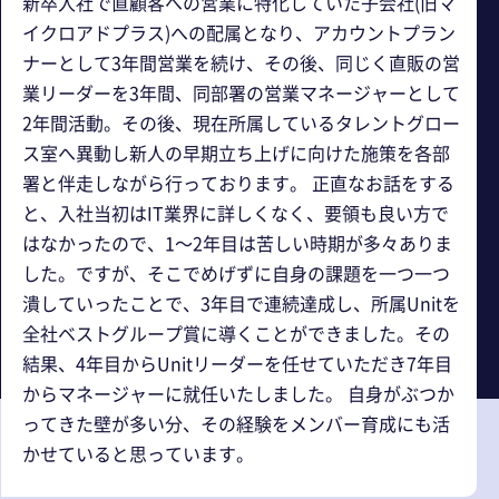
新卒入社で直顧客への営業に特化していた子会社(旧マ
イクロアドプラス)への配属となり、アカウントプラン
ナーとして3年間営業を続け、その後、同じく直販の営
業リーダーを3年間、同部署の営業マネージャーとして
2年間活動。その後、現在所属しているタレントグロー
ス室へ異動し新人の早期立ち上げに向けた施策を各部
署と伴走しながら行っております。 正直なお話をする
と、入社当初はIT業界に詳しくなく、要領も良い方で
はなかったので、1～2年目は苦しい時期が多々ありま
した。ですが、そこでめげずに自身の課題を一つ一つ
潰していったことで、3年目で連続達成し、所属Unitを
全社ベストグループ賞に導くことができました。その
結果、4年目からUnitリーダーを任せていただき7年目
からマネージャーに就任いたしました。 自身がぶつか
ってきた壁が多い分、その経験をメンバー育成にも活
かせていると思っています。