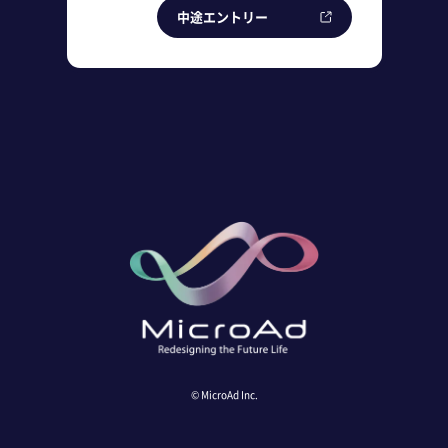
中途エントリー
© MicroAd Inc.